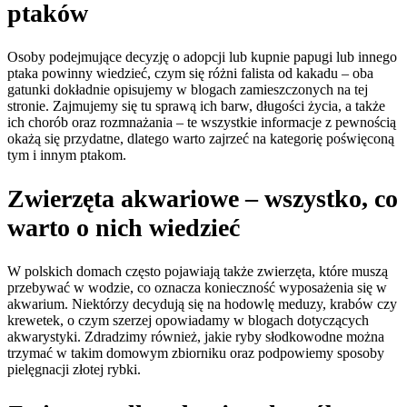
ptaków
Osoby podejmujące decyzję o adopcji lub kupnie papugi lub innego
ptaka powinny wiedzieć, czym się różni falista od kakadu – oba
gatunki dokładnie opisujemy w blogach zamieszczonych na tej
stronie. Zajmujemy się tu sprawą ich barw, długości życia, a także
ich chorób oraz rozmnażania – te wszystkie informacje z pewnością
okażą się przydatne, dlatego warto zajrzeć na kategorię poświęconą
tym i innym ptakom.
Zwierzęta akwariowe – wszystko, co
warto o nich wiedzieć
W polskich domach często pojawiają także zwierzęta, które muszą
przebywać w wodzie, co oznacza konieczność wyposażenia się w
akwarium. Niektórzy decydują się na hodowlę meduzy, krabów czy
krewetek, o czym szerzej opowiadamy w blogach dotyczących
akwarystyki. Zdradzimy również, jakie ryby słodkowodne można
trzymać w takim domowym zbiorniku oraz podpowiemy sposoby
pielęgnacji złotej rybki.