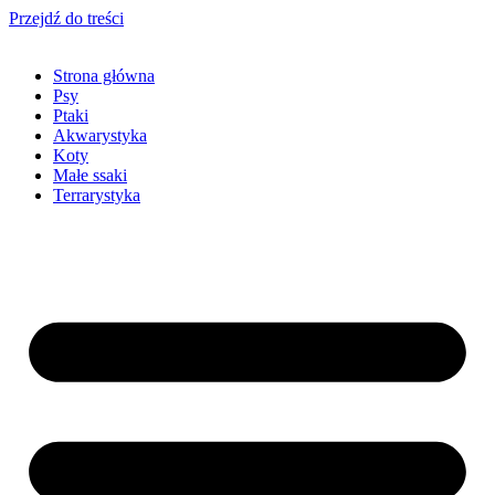
Przejdź do treści
Strona główna
Psy
Ptaki
Akwarystyka
Koty
Małe ssaki
Terrarystyka