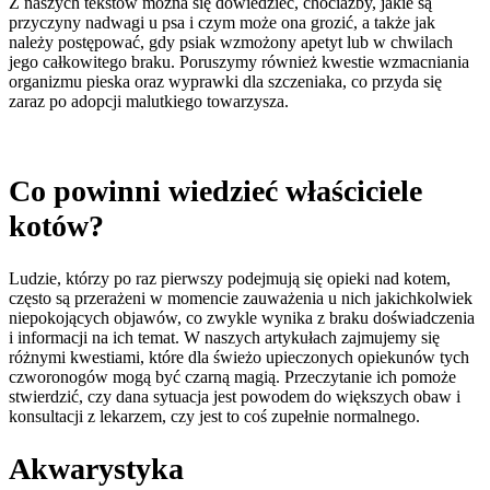
Z naszych tekstów można się dowiedzieć, chociażby, jakie są
przyczyny nadwagi u psa i czym może ona grozić, a także jak
należy postępować, gdy psiak wzmożony apetyt lub w chwilach
jego całkowitego braku. Poruszymy również kwestie wzmacniania
organizmu pieska oraz wyprawki dla szczeniaka, co przyda się
zaraz po adopcji malutkiego towarzysza.
Co powinni wiedzieć właściciele
kotów?
Ludzie, którzy po raz pierwszy podejmują się opieki nad kotem,
często są przerażeni w momencie zauważenia u nich jakichkolwiek
niepokojących objawów, co zwykle wynika z braku doświadczenia
i informacji na ich temat. W naszych artykułach zajmujemy się
różnymi kwestiami, które dla świeżo upieczonych opiekunów tych
czworonogów mogą być czarną magią. Przeczytanie ich pomoże
stwierdzić, czy dana sytuacja jest powodem do większych obaw i
konsultacji z lekarzem, czy jest to coś zupełnie normalnego.
Akwarystyka