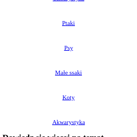
Ptaki
Psy
Małe ssaki
Koty
Akwarystyka